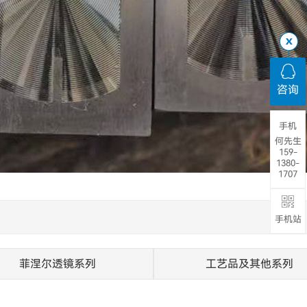
咨询
手机
何先生
159-
1380-
1707
手机站
菲涅尔透镜系列
工艺品及其他系列